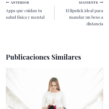
Navegación
ANTERIOR
SIGUIENTE
Apps que cuidan tu
El lipstick ideal para
de
salud física y mental
mandar un beso a
entradas
distancia
Publicaciones Similares