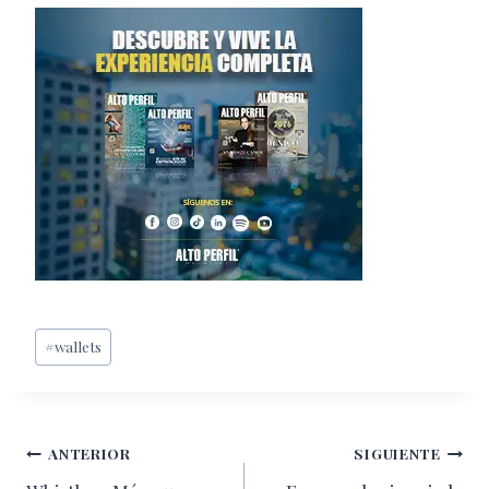
Etiquetas
#
wallets
de
la
entrada:
Navegación
ANTERIOR
SIGUIENTE