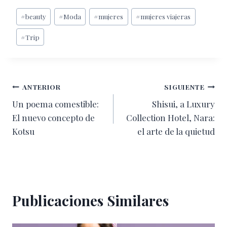
Etiquetas
#
beauty
#
Moda
#
mujeres
#
mujeres viajeras
de
#
Trip
la
entrada:
Navegación
ANTERIOR
SIGUIENTE
Un poema comestible:
Shisui, a Luxury
de
El nuevo concepto de
Collection Hotel, Nara:
entradas
Kotsu
el arte de la quietud
Publicaciones Similares