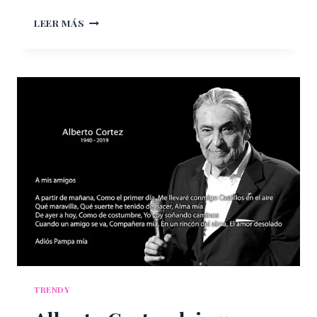
BARILOCHE,
LEER MÁS
PARAÍSO
SUDAMERICANO
TODO
EL
AÑO
TRENDY