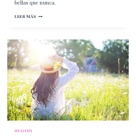
bellas que nunca.
COSMÉTICA
LEER MÁS
FRANCESA
AL
ALCANCE
DE
TU
MANO
HEALTHY