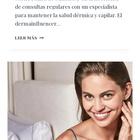
de consultas regulares con un especialista
para mantener la salud dérmica y capilar. El
dermainfluencer…
LA
LEER MÁS
IMPORTANCIA
DE
CUIDAR
TU
PIEL,
PELO
Y
UÑAS