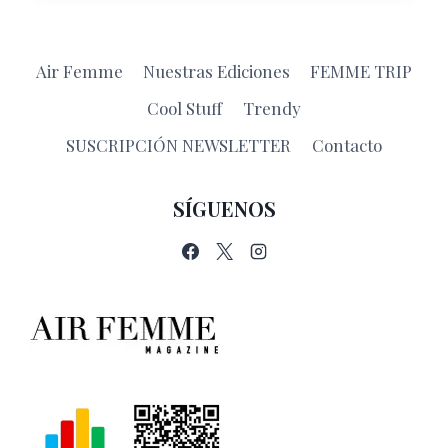
DEBEN
LAS
MANCHAS
Air Femme
Nuestras Ediciones
FEMME TRIP
AMARILLAS
EN
Cool Stuff
Trendy
TUS
BLUSAS
SUSCRIPCIÓN NEWSLETTER
Contacto
SÍGUENOS