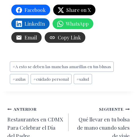
Facebook
Share on X
LinkedIn
WhatsApp
Email
Copy Link
Etiquetas
#
A esto se deben las manchas amarillas en tus blusas
de
#
axilas
#
cuidado personal
#
salud
la
entrada:
Navegación
ANTERIOR
SIGUIENTE
Restaurantes en CDMX
Qué llevar en tu bolsa
de
Para Celebrar el Día
de mano cuando sales
entradas
del Padre
de viaje