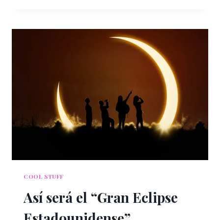
MUSEOS
MÁS
VISITADOS
EN
EL
MUNDO
COOL STUFF
Así será el “Gran Eclipse
Estadounidense”