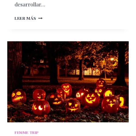
desarrollar…
ELIGE
LEER MÁS
EL
CAMPAMENTO
PERFECTO
PARA
TUS
HIJOS
FEMME TRIP