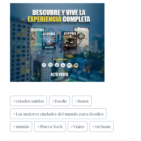
Etiquetas
#
estados unidos
#
foodie
#
hanoi
de
#
Las mejores ciudades del mundo para foodies
la
entrada:
#
mundo
#
Nueva York
#
Viajes
#
vietnam