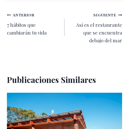
Navegación
ANTERIOR
SIGUIENTE
7 hábitos que
Así es el restaurante
de
cambiarán tu vida
que se encuentra
entradas
debajo del mar
Publicaciones Similares