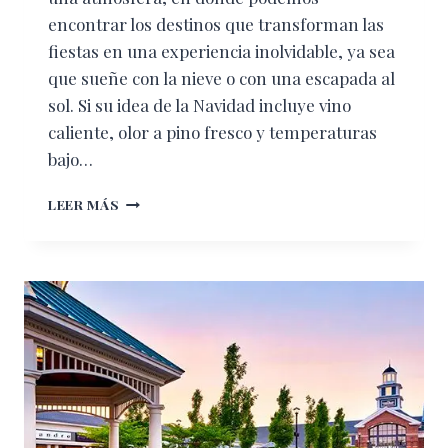
encontrar los destinos que transforman las
fiestas en una experiencia inolvidable, ya sea
que sueñe con la nieve o con una escapada al
sol. ​Si su idea de la Navidad incluye vino
caliente, olor a pino fresco y temperaturas
bajo…
LA
LEER MÁS
NAVIDAD
MÁS
MÁGICA:
TU
GUÍA
DEFINITIVA
DE
LOS
MEJORES
PAÍSES
PARA