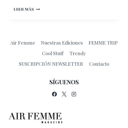
CÓMO
LEER MÁS
SUBIR
AL
ÁNGEL
DE
LA
Air Femme
Nuestras Ediciones
FEMME TRIP
INDEPENDENCIA
EN
Cool Stuff
Trendy
LA
CDMX
SUSCRIPCIÓN NEWSLETTER
Contacto
SÍGUENOS