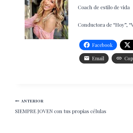
Coach de estilo de vida
Conductora de “Hoy”, “Ve
Facebook
Email
Cop
Navegación
ANTERIOR
SIEMPRE JOVEN con tus propias células
de
entradas