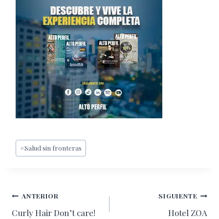
Etiquetas
#
Salud sin fronteras
de
la
entrada:
Navegación
ANTERIOR
SIGUIENTE
Curly Hair Don’t care!
Hotel ZOA
de