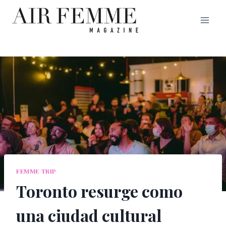
Saltar
al
contenido
FEMME TRIP
Toronto resurge como
una ciudad cultural