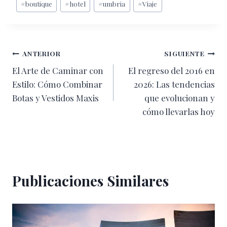
#
boutique
#
hotel
#
umbria
#
Viaje
de
la
entrada:
Navegación
ANTERIOR
SIGUIENTE
El Arte de Caminar con
El regreso del 2016 en
de
Estilo: Cómo Combinar
2026: Las tendencias
entradas
Botas y Vestidos Maxis
que evolucionan y
cómo llevarlas hoy
Publicaciones Similares