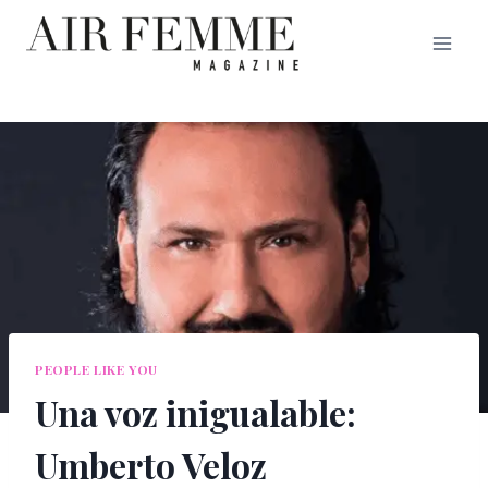
Saltar
al
contenido
PEOPLE LIKE YOU
Una voz inigualable:
Umberto Veloz