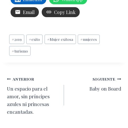
Email
Copy Link
Etiquetas
#
2019
#
exito
#
Mujer exitosa
#
mujeres
de
#
turismo
la
entrada:
Navegación
ANTERIOR
SIGUIENTE
Un espacio para el
Baby on Board
de
amor, sin príncipes
entradas
azules ni princesas
encantadas.