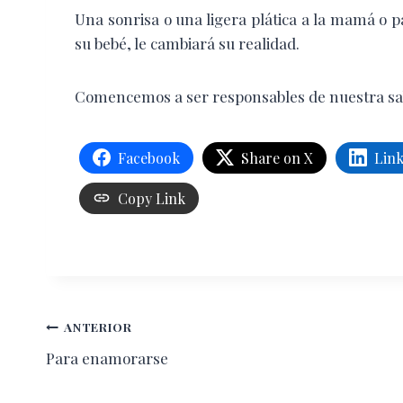
Una sonrisa o una ligera plática a la mamá o 
su bebé, le cambiará su realidad.
Comencemos a ser responsables de nuestra sab
Facebook
Share on X
Lin
Copy Link
Navegación
ANTERIOR
Para enamorarse
de