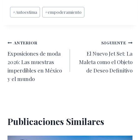
Etiquetas
#
Autoestima
#
empoderamiento
de
la
entrada:
Navegación
ANTERIOR
SIGUIENTE
Exposiciones de moda
El Nuevo Jet Set: La
de
2026: Las muestras
Maleta como el Objeto
entradas
imperdibles en México
de Deseo Definitivo
y el mundo
Publicaciones Similares