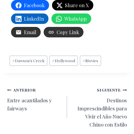
Facebook
Share on X
LinkedIn
WhatsApp
Email
Copy Link
Etiquetas
#
Dawson’s Creek
#
Hollywood
#
Movies
de
la
entrada:
Navegación
ANTERIOR
SIGUIENTE
Entre acantilados y
Destinos
de
fairways
Imprescindibles para
entradas
Vivir el Año Nuevo
Chino con Estilo