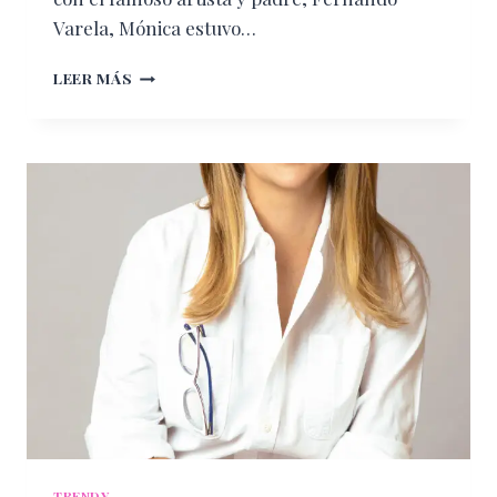
Varela, Mónica estuvo…
MONICA
LEER MÁS
VALENCIA,
LA
DISEÑADORA
DOMINICANA
DE
JOYAS
QUE
FUSIONA
LA
TRADICIÓN
CON
EL
DISEÑO
TRENDY