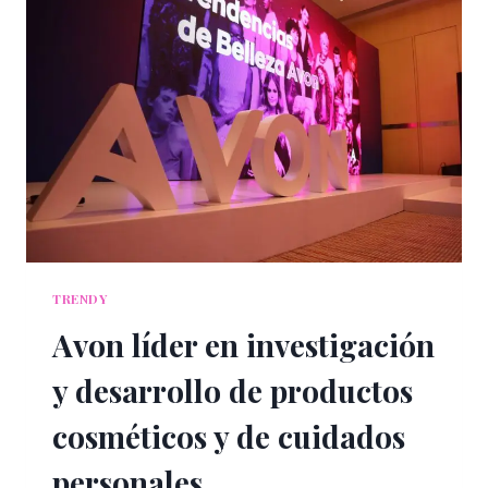
SU
COLECCIÓN
PARA
EL
DÍA
DE
MUERTOS
TRENDY
Avon líder en investigación
y desarrollo de productos
cosméticos y de cuidados
personales