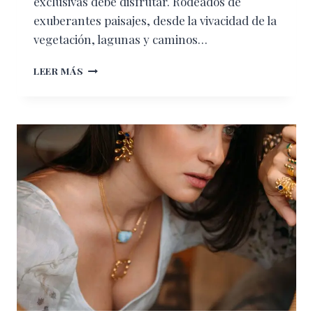
exclusivas debe disfrutar. Rodeados de
exuberantes paisajes, desde la vivacidad de la
vegetación, lagunas y caminos…
MAYAKOBA
LEER MÁS
Y
MANDARINA
SON
LUGARES
DE
ENSUEÑO