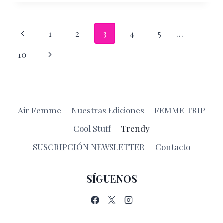
LA
PARRA
LOGRA
Navegación
Página
1
2
3
4
5
…
LO
IMPOSIBLE
de
anterior
Siguiente
10
página
página
Air Femme
Nuestras Ediciones
FEMME TRIP
Cool Stuff
Trendy
SUSCRIPCIÓN NEWSLETTER
Contacto
SÍGUENOS