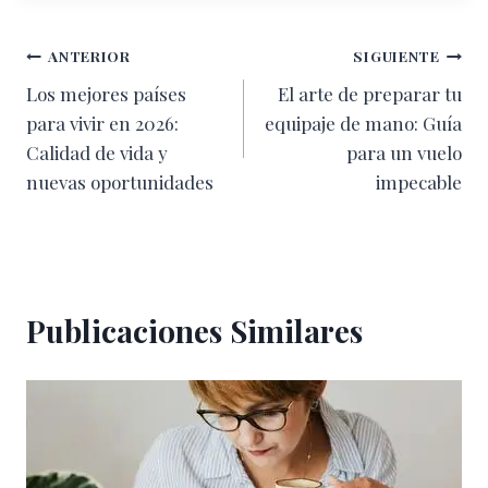
entrada:
Navegación
ANTERIOR
SIGUIENTE
Los mejores países
El arte de preparar tu
de
para vivir en 2026:
equipaje de mano: Guía
entradas
Calidad de vida y
para un vuelo
nuevas oportunidades
impecable
Publicaciones Similares