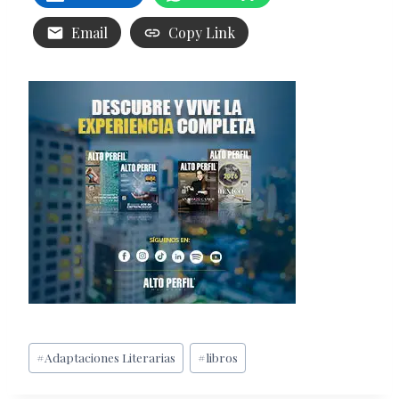
Email
Copy Link
Etiquetas
#
Adaptaciones Literarias
#
libros
de
la