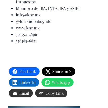
Impuestos
Miembro de IBA, INTA, IFA y ASIPI
info@knr.mx
@luiskudoabogado
www.knr.mx
556552-2696
556585-6821
Facebook
Share on X
LinkedIn
WhatsApp
Email
Copy Link