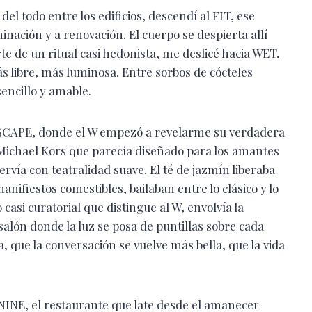
el todo entre los edificios, descendí al FIT, ese
nación y a renovación. El cuerpo se despierta allí
e de un ritual casi hedonista, me deslicé hacia WET,
s libre, más luminosa. Entre sorbos de cócteles
sencillo y amable.
NDSCAPE, donde el W empezó a revelarme su verdadera
Michael Kors que parecía diseñado para los amantes
rvía con teatralidad suave. El té de jazmín liberaba
nifiestos comestibles, bailaban entre lo clásico y lo
casi curatorial que distingue al W, envolvía la
alón donde la luz se posa de puntillas sobre cada
a, que la conversación se vuelve más bella, que la vida
NINE, el restaurante que late desde el amanecer