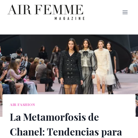
Saltar
al
contenido
AIR FASHION
La Metamorfosis de
Chanel: Tendencias para