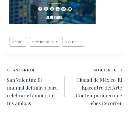
Etiquetas
#
Moda
#
Pieter Mulier
#
Versace
de
la
entrada:
Navegación
ANTERIOR
SIGUIENTE
San Valentín: El
Ciudad de México: El
de
manual definitivo para
Epicentro del Arte
entradas
celebrar el amor con
Contemporáneo que
tus amigas
Debes Recorrer