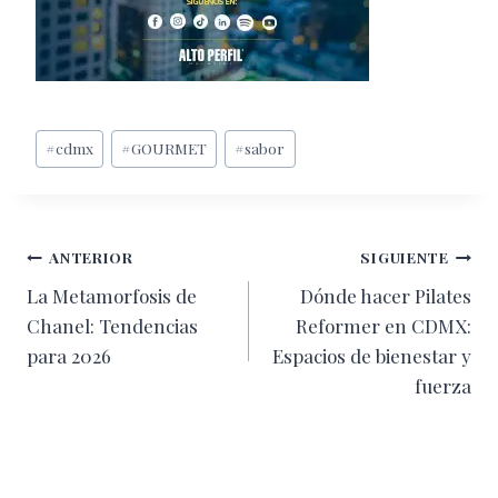
Etiquetas
#
cdmx
#
GOURMET
#
sabor
de
la
entrada:
Navegación
ANTERIOR
SIGUIENTE
La Metamorfosis de
Dónde hacer Pilates
de
Chanel: Tendencias
Reformer en CDMX:
entradas
para 2026
Espacios de bienestar y
fuerza