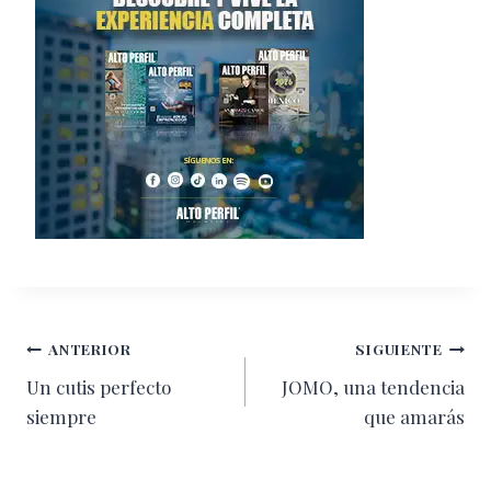
Navegación
ANTERIOR
SIGUIENTE
Un cutis perfecto
JOMO, una tendencia
de
siempre
que amarás
entradas