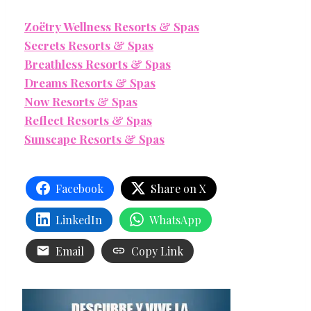
Zoëtry Wellness Resorts & Spas
Secrets Resorts & Spas
Breathless Resorts & Spas
Dreams Resorts & Spas
Now Resorts & Spas
Reflect Resorts & Spas
Sunscape Resorts & Spas
Facebook
Share on X
LinkedIn
WhatsApp
Email
Copy Link