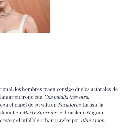
ional, los hombres traen consigo duelos actorales de
eclamar su trono con
Una batalla tras otra
,
ega el papel de su vida en
Pecadores
. La lista la
alamet en
Marty Supreme
, el brasileño Wagner
ecreto
y el infalible Ethan Hawke por
Blue Moon
.