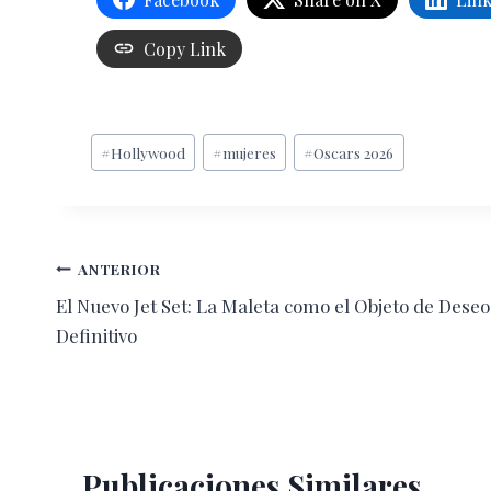
Copy Link
Etiquetas
#
Hollywood
#
mujeres
#
Oscars 2026
de
la
entrada:
Navegación
ANTERIOR
El Nuevo Jet Set: La Maleta como el Objeto de Deseo
de
Definitivo
entradas
Publicaciones Similares