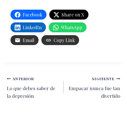
Facebook
Share on X
LinkedIn
WhatsApp
Email
Copy Link
Navegación
ANTERIOR
SIGUIENTE
Lo que debes saber de
Empacar nunca fue tan
de
la depresión
divertido
entradas