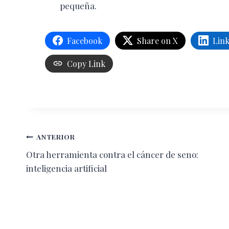
pequeña.
Facebook
Share on X
Lin
Copy Link
Navegación
ANTERIOR
Otra herramienta contra el cáncer de seno:
de
inteligencia artificial
entradas