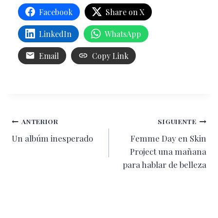
Facebook
Share on X
LinkedIn
WhatsApp
Email
Copy Link
Navegación
ANTERIOR
SIGUIENTE
Un albúm inesperado
Femme Day en Skin
de
Project una mañana
entradas
para hablar de belleza