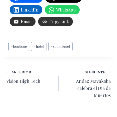
LinkedIn
WhatsApp
Email
Copy Link
Etiquetas
#
boutique
#
hotel
#
san miguel
de
la
entrada:
Navegación
ANTERIOR
SIGUIENTE
Visión High Tech
Andaz Mayakoba
de
celebra el Día de
entradas
Muertos