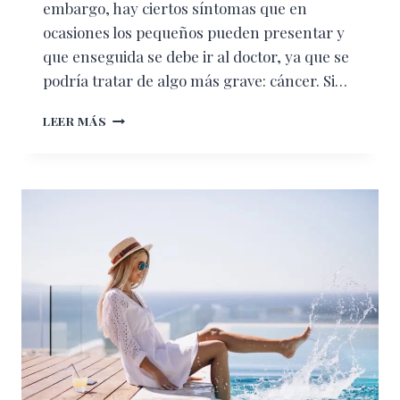
embargo, hay ciertos síntomas que en
ocasiones los pequeños pueden presentar y
que enseguida se debe ir al doctor, ya que se
podría tratar de algo más grave: cáncer. Si…
SI
LEER MÁS
TUS
PEQUEÑOS
TIENEN
ESTOS
SÍNTOMAS,
HAY
QUE
IR
YA
AL
DOCTOR