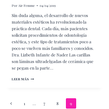
Por
Air Femme
04/04/2019
Sin duda alguna, el desarrollo de nuevos
materiales estéticos ha revolucionado la
práctica dental. Cada día, más pacientes
solicitan procedimientos de odontología
estética, y este tipo de tratamientos poco a
poco se vuelven más familiares y conocidos.
Dra. Lizbeth Infante de Nader Las carillas
son láminas ultradelgadas de cerámica que
se pegan en la parte…
MITOS
LEER MÁS
Y
REALIDADES
DE
LAS
Navegación
Página
1
…
7
8
9
CARILLAS
DENTALES