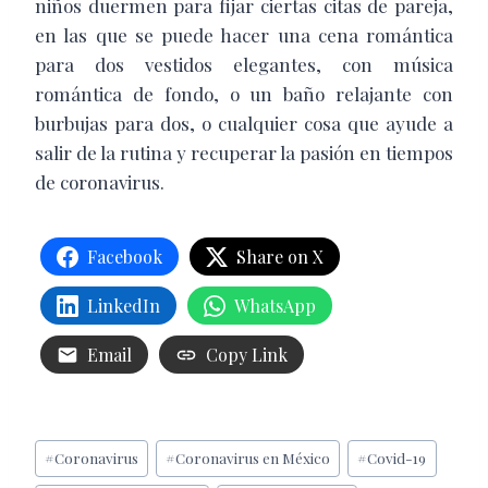
niños duermen para fijar ciertas citas de pareja,
en las que se puede hacer una cena romántica
para dos vestidos elegantes, con música
romántica de fondo, o un baño relajante con
burbujas para dos, o cualquier cosa que ayude a
salir de la rutina y recuperar la pasión en tiempos
de coronavirus.
Facebook
Share on X
LinkedIn
WhatsApp
Email
Copy Link
Etiquetas
#
Coronavirus
#
Coronavirus en México
#
Covid-19
de