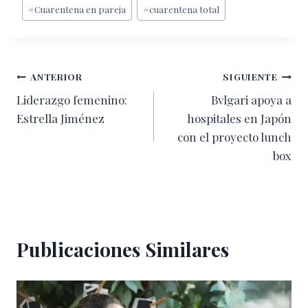
#
Cuarentena en pareja
#
cuarentena total
la
entrada:
Navegación
ANTERIOR
SIGUIENTE
Liderazgo femenino:
Bvlgari apoya a
de
Estrella Jiménez
hospitales en Japón
entradas
con el proyecto lunch
box
Publicaciones Similares