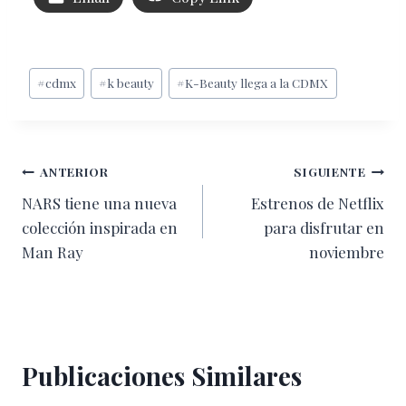
Etiquetas
#
cdmx
#
k beauty
#
K-Beauty llega a la CDMX
de
la
entrada:
Navegación
ANTERIOR
SIGUIENTE
NARS tiene una nueva
Estrenos de Netflix
de
colección inspirada en
para disfrutar en
entradas
Man Ray
noviembre
Publicaciones Similares