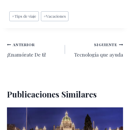
Etiquetas
#
Tips de viaje
#
Vacaciones
de
la
entrada:
Navegación
ANTERIOR
SIGUIENTE
¡Enamórate De ti!
Tecnología que ayuda
de
entradas
Publicaciones Similares