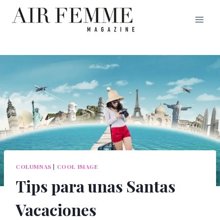
Saltar
al
contenido
COLUMNAS
|
COOL IMAGE
Tips para unas Santas
Vacaciones