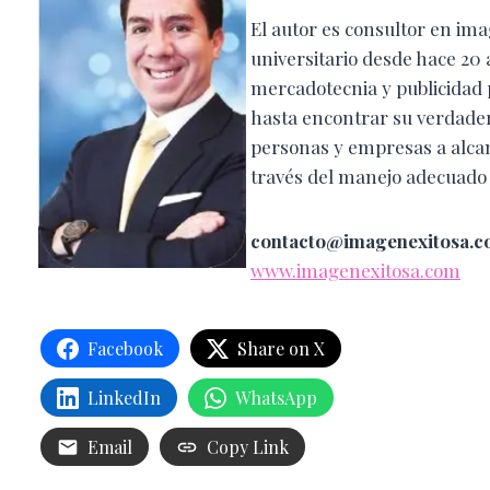
El autor es consultor en im
universitario desde hace 20 a
mercadotecnia y publicidad 
hasta encontrar su verdader
personas y empresas a alca
través del manejo adecuado
contacto@imagenexitosa.
www.imagenexitosa.com
Facebook
Share on X
LinkedIn
WhatsApp
Email
Copy Link