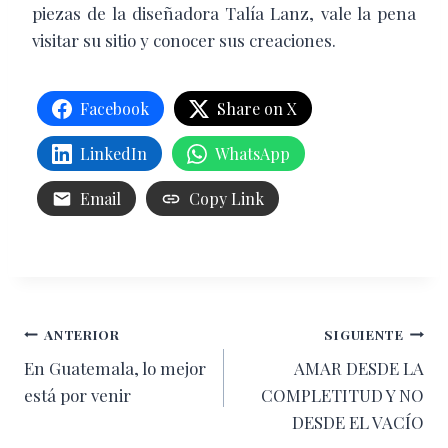
piezas de la diseñadora Talía Lanz, vale la pena
visitar su sitio y conocer sus creaciones.
Facebook
Share on X
LinkedIn
WhatsApp
Email
Copy Link
Navegación
ANTERIOR
SIGUIENTE
En Guatemala, lo mejor
AMAR DESDE LA
de
está por venir
COMPLETITUD Y NO
entradas
DESDE EL VACÍO