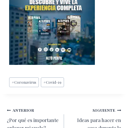
Etiquetas
#
Coronavirus
#
Covid-19
de
la
entrada:
Navegación
ANTERIOR
SIGUIENTE
¿Por qué es importante
Ideas para hacer en
de
aplazar mi vuelo?
casa durante la