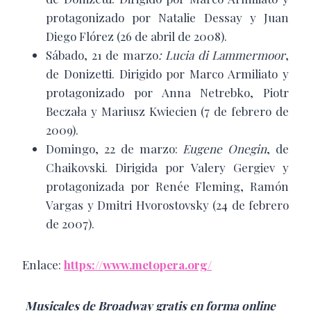
protagonizado por Natalie Dessay y Juan
Diego Flórez (26 de abril de 2008).
Sábado, 21 de marzo
:
Lucia
di
Lammermoor
,
de Donizetti. Dirigido por Marco Armiliato y
protagonizado por Anna Netrebko, Piotr
Beczała y Mariusz Kwiecien (7 de febrero de
2009).
Domingo, 22 de marzo:
Eugene
Onegin
, de
Chaikovski. Dirigida por Valery Gergiev y
protagonizada por Renée Fleming, Ramón
Vargas y Dmitri Hvorostovsky (24 de febrero
de 2007).
Enlace:
https://www.metopera.org/
Musicales
de
Broadway
gratis
en
forma
online