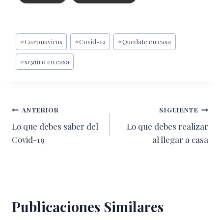
Etiquetas
#
Coronavirus
#
Covid-19
#
Quedate en casa
de
#
seguro en casa
la
entrada:
Navegación
ANTERIOR
SIGUIENTE
Lo que debes saber del
Lo que debes realizar
de
Covid-19
al llegar a casa
entradas
Publicaciones Similares