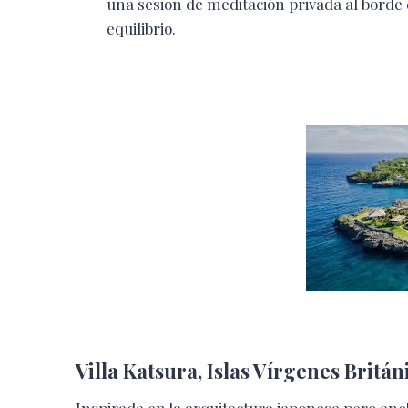
una sesión de meditación privada al borde 
equilibrio.
Villa Katsura, Islas Vírgenes Britán
Inspirada en la arquitectura japonesa pero ancl