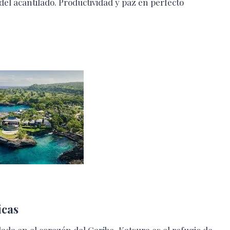
del acantilado. Productividad y paz en perfecto
icas
ada en el corazón del Caribe, Katsura es el refugio de