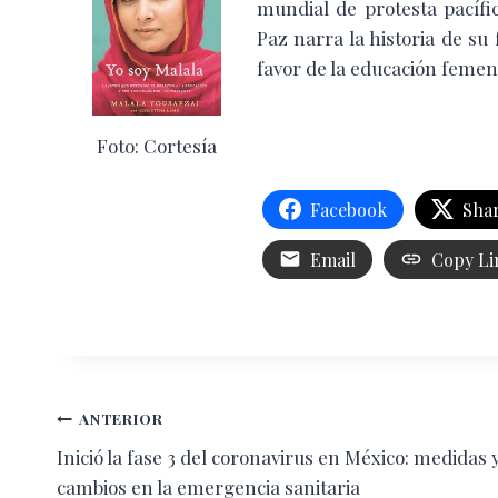
mundial de protesta pacífic
Paz narra la historia de su
favor de la educación femen
Foto: Cortesía
Facebook
Shar
Email
Copy Li
Navegación
ANTERIOR
Inició la fase 3 del coronavirus en México: medidas 
de
cambios en la emergencia sanitaria