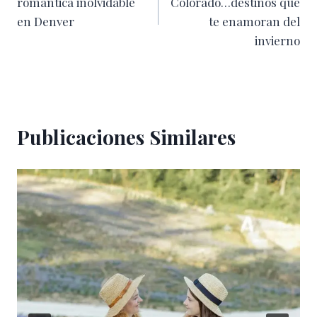
romántica inolvidable
Colorado…destinos que
entradas
en Denver
te enamoran del
invierno
Publicaciones Similares