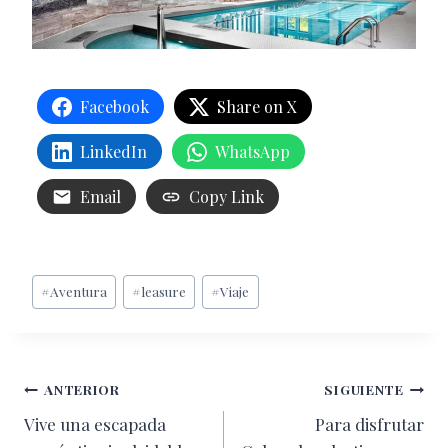
Facebook
Share on X
LinkedIn
WhatsApp
Email
Copy Link
Etiquetas
#
Aventura
#
leasure
#
Viaje
de
la
entrada:
Navegación
ANTERIOR
SIGUIENTE
Vive una escapada
Para disfrutar
de