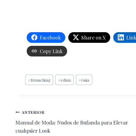
Facebook
Share on X
Lin
Copy Link
Etiquetas
#
Brunching
#
cdmx
#
Guia
de
la
entrada:
Navegación
ANTERIOR
Manual de Moda: Nudos de Bufanda para Elevar
de
cualquier Look