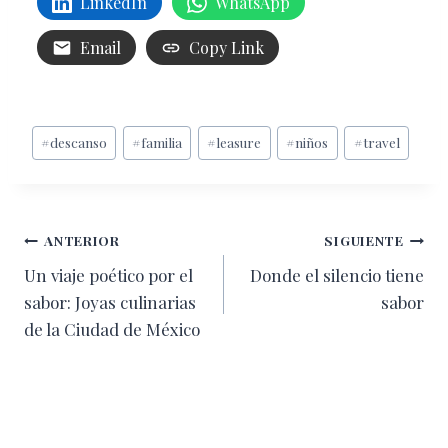
LinkedIn
WhatsApp
Email
Copy Link
Etiquetas
#
descanso
#
familia
#
leasure
#
niños
#
travel
de
la
entrada:
Navegación
ANTERIOR
SIGUIENTE
Un viaje poético por el
Donde el silencio tiene
de
sabor: Joyas culinarias
sabor
entradas
de la Ciudad de México