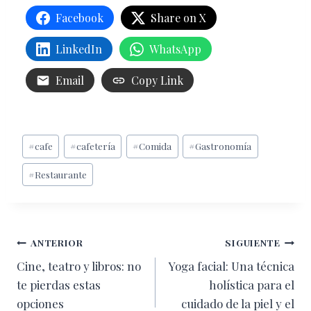
Facebook
Share on X
LinkedIn
WhatsApp
Email
Copy Link
Etiquetas
#
cafe
#
cafetería
#
Comida
#
Gastronomía
de
#
Restaurante
la
entrada:
Navegación
ANTERIOR
SIGUIENTE
Cine, teatro y libros: no
Yoga facial: Una técnica
de
te pierdas estas
holística para el
entradas
opciones
cuidado de la piel y el