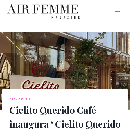
Saltar
al
contenido
BON APPÉTIT
Cielito Querido Café
inaugura ‘ Cielito Querido