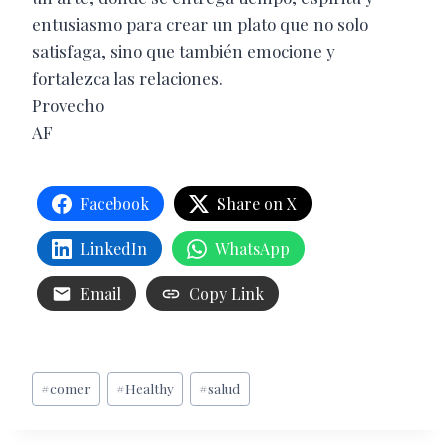
entusiasmo para crear un plato que no solo
satisfaga, sino que también emocione y
fortalezca las relaciones.
Provecho
AF
Facebook
Share on X
LinkedIn
WhatsApp
Email
Copy Link
Etiquetas
#
comer
#
Healthy
#
salud
de
la