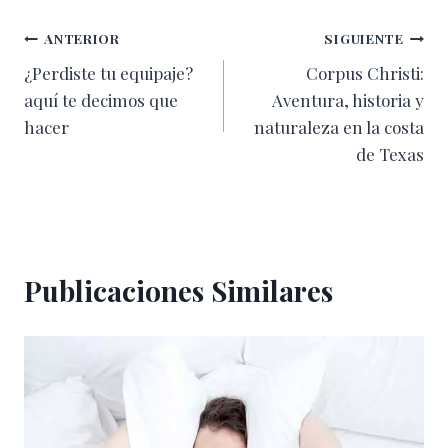
entrada:
Navegación
ANTERIOR
SIGUIENTE
¿Perdiste tu equipaje?
Corpus Christi:
de
aquí te decimos que
Aventura, historia y
entradas
hacer
naturaleza en la costa
de Texas
Publicaciones Similares