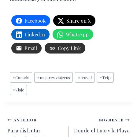
Facebook
Share on X
LinkedIn
WhatsApp
Email
Copy Link
Etiquetas
#
Canadá
#
mujeres viajeras
#
travel
#
Trip
de
#
Viaje
la
entrada:
Navegación
ANTERIOR
SIGUIENTE
Para disfrutar
Donde el Lujo y la Playa
de