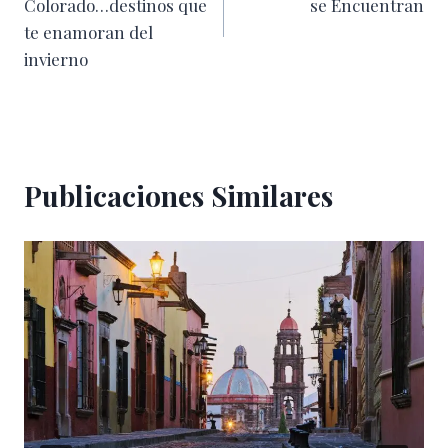
Colorado…destinos que
se Encuentran
entradas
te enamoran del
invierno
Publicaciones Similares