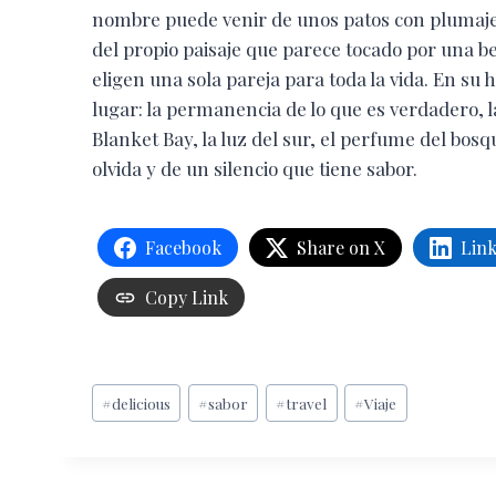
nombre puede venir de unos patos con plumaje i
del propio paisaje que parece tocado por una be
eligen una sola pareja para toda la vida. En su h
lugar: la permanencia de lo que es verdadero, 
Blanket Bay, la luz del sur, el perfume del bo
olvida y de un silencio que tiene sabor.
Facebook
Share on X
Lin
Copy Link
Etiquetas
#
delicious
#
sabor
#
travel
#
Viaje
de
la
entrada: