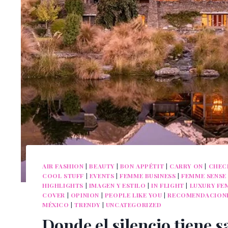
AIR FASHION
|
BEAUTY
|
BON APPÉTIT
|
CARRY ON
|
CHEC
COOL STUFF
|
EVENTS
|
FEMME BUSINESS
|
FEMME SENSE
HIGHLIGHTS
|
IMAGEN Y ESTILO
|
IN FLIGHT
|
LUXURY FE
COVER
|
OPINION
|
PEOPLE LIKE YOU
|
RECOMENDACION
MÉXICO
|
TRENDY
|
UNCATEGORIZED
Donde el silencio tiene s