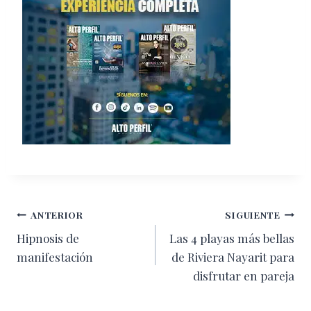
Navegación
ANTERIOR
SIGUIENTE
Hipnosis de
Las 4 playas más bellas
de
manifestación
de Riviera Nayarit para
entradas
disfrutar en pareja