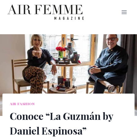
Saltar
al
contenido
AIR FASHION
Conoce “La Guzmán by
Daniel Espinosa”