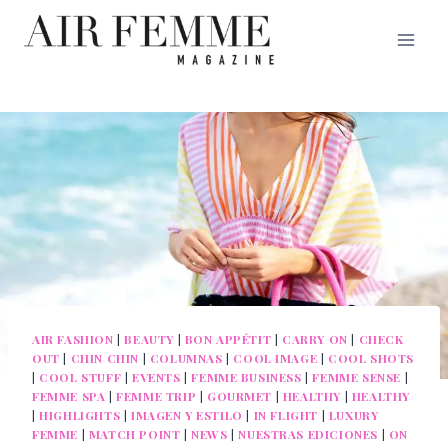
Saltar
al
contenido
AIR FASHION
|
BEAUTY
|
BON APPÉTIT
|
CARRY ON
|
CHECK
OUT
|
CHIN CHIN
|
COLUMNAS
|
COOL IMAGE
|
COOL SHOTS
|
COOL STUFF
|
EVENTS
|
FEMME BUSINESS
|
FEMME SENSE
|
FEMME SPA
|
FEMME TRIP
|
GOURMET
|
HEALTHY
|
HEALTHY
|
HIGHLIGHTS
|
IMAGEN Y ESTILO
|
IN FLIGHT
|
LUXURY
FEMME
|
MATCH POINT
|
NEWS
|
NUESTRAS EDICIONES
|
ON