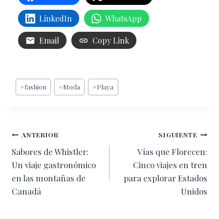
LinkedIn
WhatsApp
Email
Copy Link
Etiquetas
#
fashion
#
Moda
#
Playa
de
la
entrada:
Navegación
ANTERIOR
SIGUIENTE
Sabores de Whistler:
Vías que Florecen:
de
Un viaje gastronómico
Cinco viajes en tren
entradas
en las montañas de
para explorar Estados
Canadá
Unidos