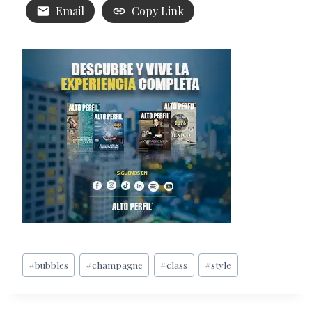
Email
Copy Link
Etiquetas
#
bubbles
#
champagne
#
class
#
style
de
la