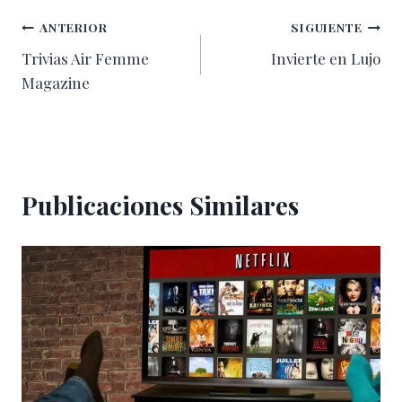
entrada:
Navegación
ANTERIOR
SIGUIENTE
Trivias Air Femme
Invierte en Lujo
de
Magazine
entradas
Publicaciones Similares